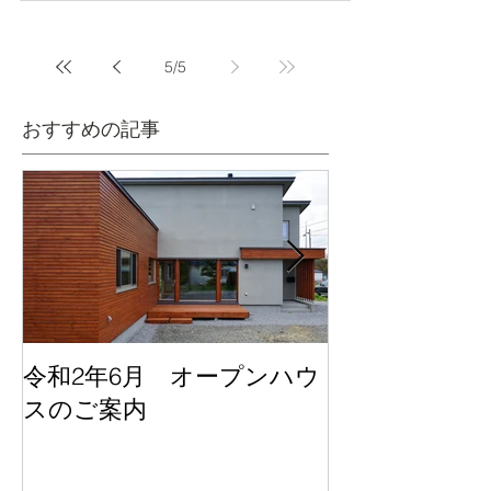
もなくアンバランスで悪趣味だという指摘があり
ます。日本の伝統と美意識から隔絶し殺伐とした
住空間を見直し、住環境を大きく変えるために日
本の家を世...
5
/
5
おすすめの記事
令和2年6月 オープンハウ
HOUSE VISIO
スのご案内