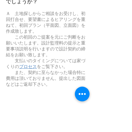
でしょうか？
Ａ 土地探しからご相談をお受けし、初
回打合せ、要望書によるヒアリングを重
ねて、初回プラン（平面図、立面図）を
作成致します。
この初回のご提案を元にご判断をお
願いいたします。設計監理料の提示と重
要事項説明を行いますので設計契約の締
結をお願い致します。
支払いのタイミングについては家づ
くりの
プロセス
をご覧下さい。
また、契約に至らなかった場合特に
費用は頂いておりません。提出した図面
などはご返却下さい。
Ｑ 建物が完成するまでどのくら
いの時間がかかりますか？
Ａ 一般的な個人住宅を例に挙げますと