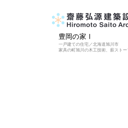
豊岡の家Ⅰ
一戸建ての住宅／
北海道旭川市
家具の町旭川の木工技術、薪ストー